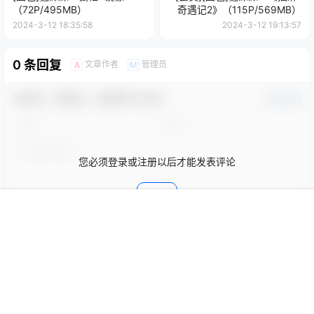
（72P/495MB）
奇遇记2》（115P/569MB）
2024-3-12 18:35:58
2024-3-12 19:13:57
0 条回复
文章作者
管理员
A
M
欢迎您，新朋友，感谢参与互动！
确认修改
您必须登录或注册以后才能发表评论
登录
首页
限免
认证
搜索
团购
我的
提交
暂无讨论，说说你的看法吧