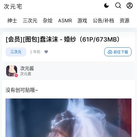
次元宅
绅士
三次元
杂烩
ASMR
游戏
公告/补档
资源求
[会员][图包]蠢沫沫 - 婚纱（61P/673MB）
三次元
2 年前
前往下载
次元酱
次元酱
没有创可贴哦~