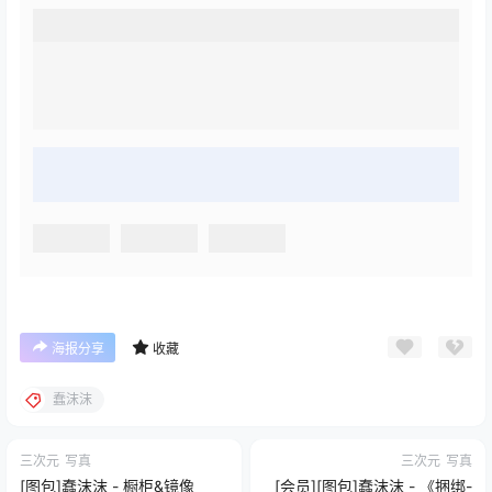
海报分享
收藏
蠢沫沫
三次元
写真
三次元
写真
[图包]蠢沫沫 - 橱柜&镜像
[会员][图包]蠢沫沫 - 《捆绑-