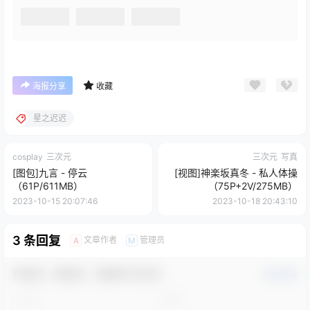
海报分享
收藏
星之迟迟
cosplay
三次元
三次元
写真
[图包]九言 - 停云
[视图]神楽坂真冬 - 私人体操
（61P/611MB）
（75P+2V/275MB）
2023-10-15 20:07:46
2023-10-18 20:43:10
3 条回复
文章作者
管理员
A
M
欢迎您，新朋友，感谢参与互动！
确认修改