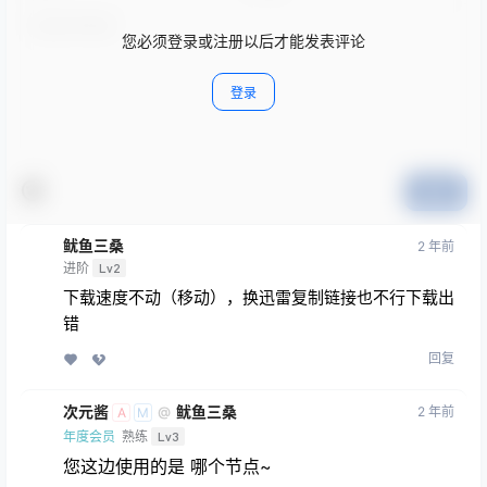
您必须登录或注册以后才能发表评论
登录
提交
鱿鱼三桑
2 年前
进阶
Lv2
下载速度不动（移动），换迅雷复制链接也不行下载出
错
回复
次元酱
鱿鱼三桑
2 年前
@
A
M
年度会员
熟练
Lv3
您这边使用的是 哪个节点~