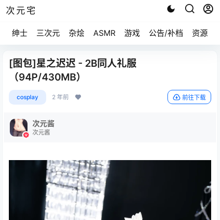
次元宅
绅士
三次元
杂烩
ASMR
游戏
公告/补档
资源求
[图包]星之迟迟 - 2B同人礼服
（94P/430MB）
cosplay
2 年前
前往下载
次元酱
次元酱