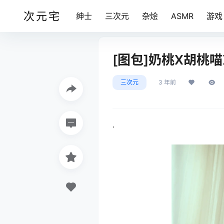
次元宅
绅士
三次元
杂烩
ASMR
游戏
[图包]奶桃X胡桃喵X
三次元
3 年前
.