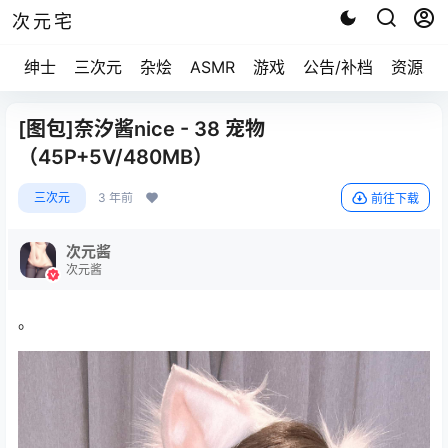
次元宅
绅士
三次元
杂烩
ASMR
游戏
公告/补档
资源求
[图包]奈汐酱nice - 38 宠物
（45P+5V/480MB）
三次元
3 年前
前往下载
次元酱
次元酱
。