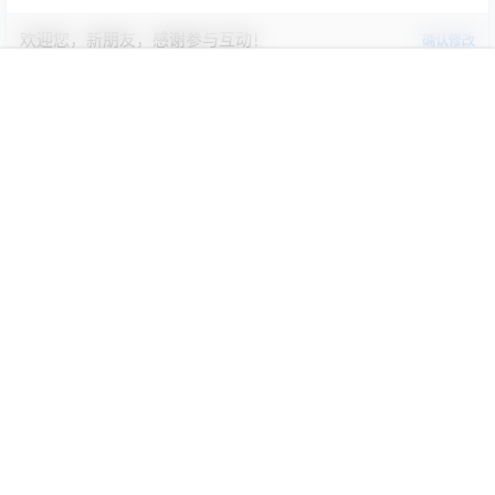
欢迎您，新朋友，感谢参与互动！
确认修改
首页
限免
认证
搜索
团购
我的
您必须登录或注册以后才能发表评论
登录
提交
已删除
3 年前
新人
Lv0
nice
回复
已删除
3 年前