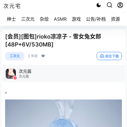
次元宅
绅士
三次元
杂烩
ASMR
游戏
公告/补档
资源求
[会员][图包]rioko凉凉子 - 雪女兔女郎
[48P+6V/530MB]
三次元
3 年前
前往下载
次元酱
次元酱
。