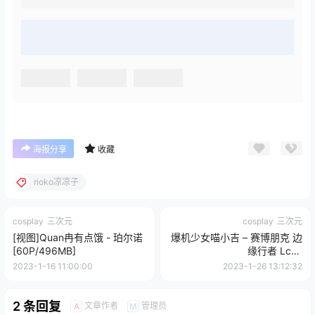
海报分享
收藏
rioko凉凉子
cosplay
三次元
cosplay
三次元
[视图]Quan冉有点饿 - 珀尔诺
爆机少女喵小吉 – 赛博朋克 边
[60P/496MB]
缘行者 Lcuy
[103P+5V/1.51G]
2023-1-16 11:00:00
2023-1-26 13:12:32
2 条回复
文章作者
管理员
A
M