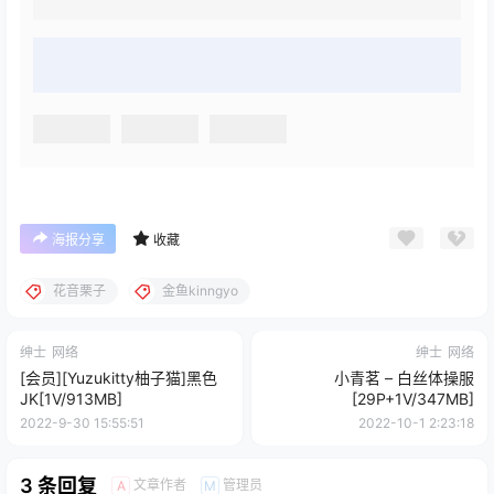
海报分享
收藏
花音栗子
金鱼kinngyo
绅士
网络
绅士
网络
[会员][Yuzukitty柚子猫]黑色
小青茗 – 白丝体操服
JK[1V/913MB]
[29P+1V/347MB]
2022-9-30 15:55:51
2022-10-1 2:23:18
3 条回复
文章作者
管理员
A
M