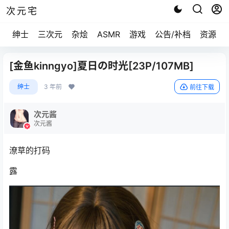
次元宅
绅士
三次元
杂烩
ASMR
游戏
公告/补档
资源求
[金鱼kinngyo]夏日の时光[23P/107MB]
绅士
3 年前
前往下载
次元酱
次元酱
潦草的打码
露