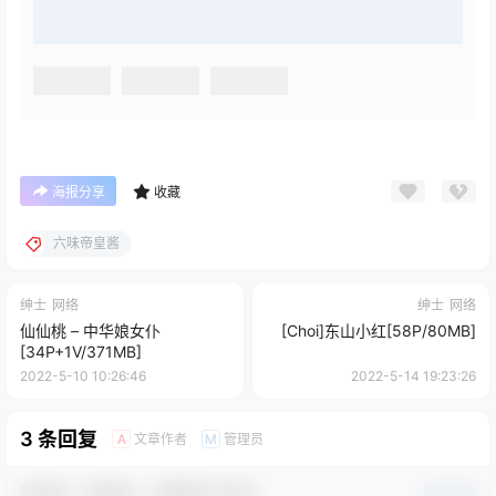
海报分享
收藏
六味帝皇酱
绅士
网络
绅士
网络
仙仙桃 – 中华娘女仆
[Choi]东山小红[58P/80MB]
[34P+1V/371MB]
2022-5-10 10:26:46
2022-5-14 19:23:26
3 条回复
文章作者
管理员
A
M
欢迎您，新朋友，感谢参与互动！
确认修改