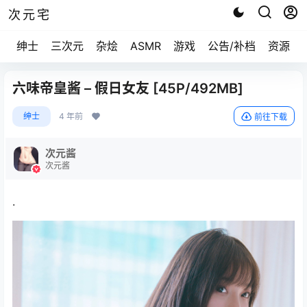
次元宅
绅士
三次元
杂烩
ASMR
游戏
公告/补档
资源求
六味帝皇酱 – 假日女友 [45P/492MB]
绅士
4 年前
前往下载
次元酱
次元酱
.