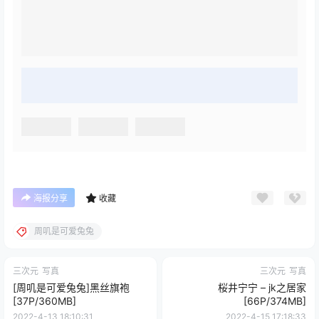
海报分享
收藏
周叽是可爱兔兔
三次元
写真
三次元
写真
[周叽是可爱兔兔]黑丝旗袍
桜井宁宁 – jk之居家
[37P/360MB]
[66P/374MB]
2022-4-13 18:10:31
2022-4-15 17:18:33