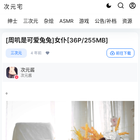
次元宅
绅士
三次元
杂烩
ASMR
游戏
公告/补档
资源求
[周叽是可爱兔兔]女仆[36P/255MB]
三次元
4 年前
前往下载
次元酱
次元酱
。