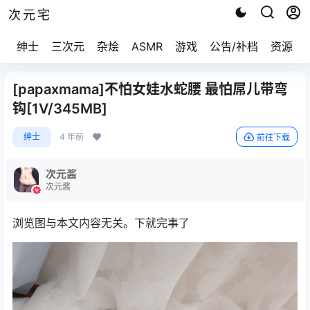
次元宅
绅士
三次元
杂烩
ASMR
游戏
公告/补档
资源求
[papaxmama]不怕女娃水蛇腰 最怕屌儿带弯
钩[1V/345MB]
绅士
4 年前
前往下载
次元酱
次元酱
浏览图与本文内容无关。下就完事了