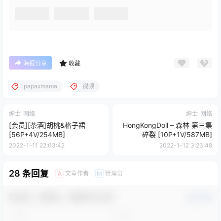
海报分享
收藏
papaxmama
视频
绅士
网络
绅士
网络
[会员][茶酒]胡桃&格子裙
HongKongDoll – 森林 第三集
[56P+4V/254MB]
碎裂 [10P+1V/587MB]
2022-1-11 22:03:42
2022-1-12 3:23:48
28 条回复
文章作者
管理员
A
M
欢迎您，新朋友，感谢参与互动！
确认修改