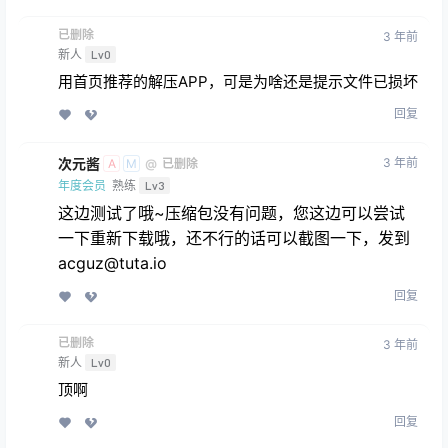
已删除
3 年前
新人
Lv0
用首页推荐的解压APP，可是为啥还是提示文件已损坏
回复
次元酱
3 年前
@
已删除
A
M
年度会员
熟练
Lv3
这边测试了哦~压缩包没有问题，您这边可以尝试
一下重新下载哦，还不行的话可以截图一下，发到
acguz@tuta.io
回复
已删除
3 年前
新人
Lv0
顶啊
回复