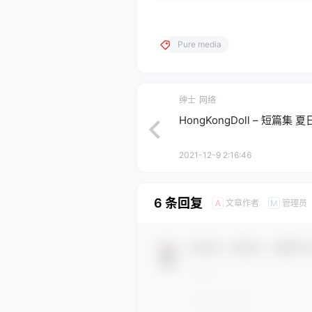
Pure media
绅士
网络
HongKongDoll – 短篇集 夏
2021-12-9 2:16:46
6 条回复
文章作者
管理员
A
M
欢迎您，新朋友，感谢参