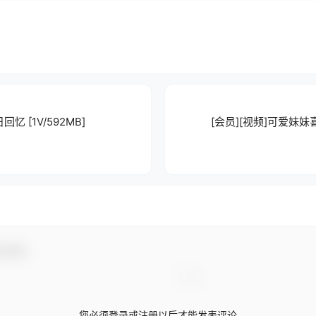
日回忆 [1V/592MB]
[会员][视频]可爱妹妹喜
与互动！
您必须登录或注册以后才能发表评论