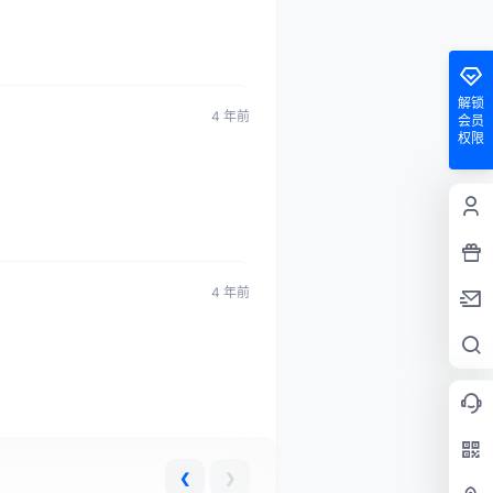
解锁
4 年前
会员
权限
4 年前
❮
❯