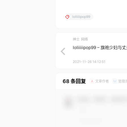
loliiiiipop99
绅士
网络
loliiiiipop99 – 旗袍少妇
2021-11-26 14:12:51
68 条回复
文章作者
管理
A
M
欢迎您，新朋友，感谢参