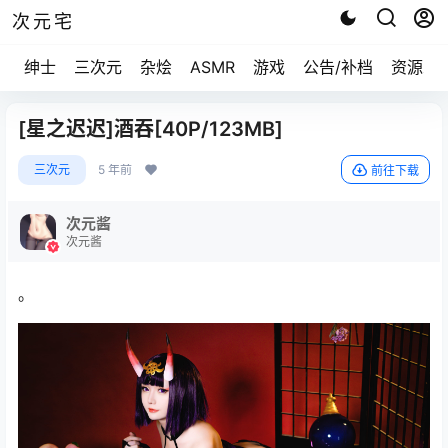
次元宅
绅士
三次元
杂烩
ASMR
游戏
公告/补档
资源求
[星之迟迟]酒吞[40P/123MB]
三次元
5 年前
前往下载
次元酱
次元酱
。