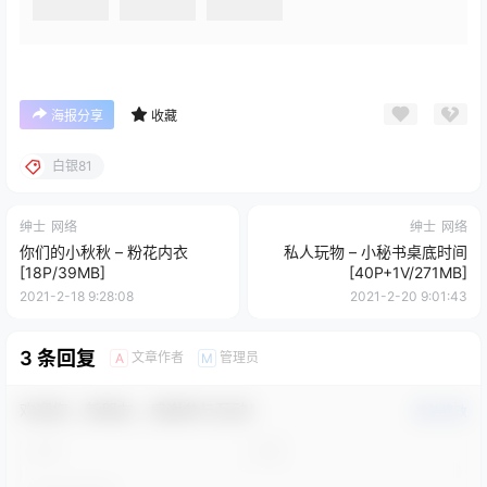
海报分享
收藏
白银81
绅士
网络
绅士
网络
你们的小秋秋 – 粉花内衣
私人玩物 – 小秘书桌底时间
[18P/39MB]
[40P+1V/271MB]
2021-2-18 9:28:08
2021-2-20 9:01:43
3 条回复
文章作者
管理员
A
M
欢迎您，新朋友，感谢参与互动！
确认修改