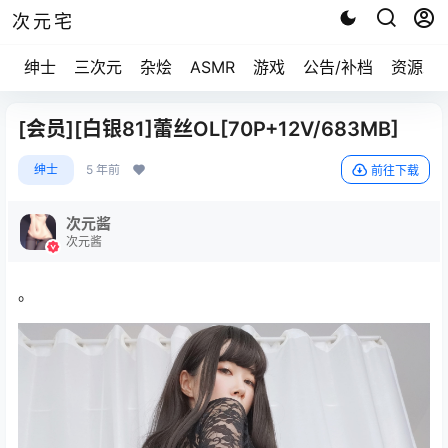
次元宅
绅士
三次元
杂烩
ASMR
游戏
公告/补档
资源求
[会员][白银81]蕾丝OL[70P+12V/683MB]
绅士
5 年前
前往下载
次元酱
次元酱
。