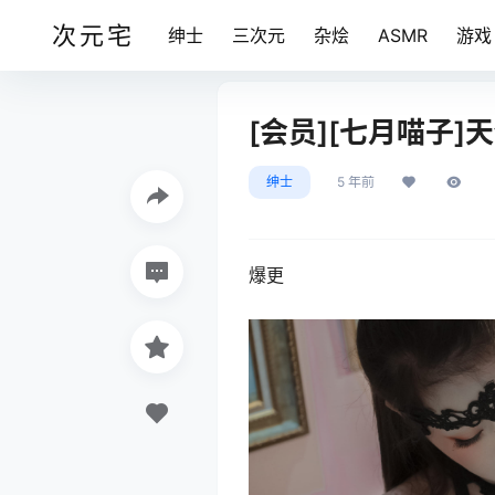
次元宅
绅士
三次元
杂烩
ASMR
游戏
[会员][七月喵子]天
绅士
5 年前
爆更