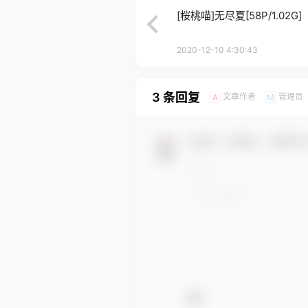
[桜桃喵]无尽夏[58P/1.02G]
2020-12-10 4:30:43
3 条回复
文章作者
管理员
A
M
欢迎您，新朋友，感谢参