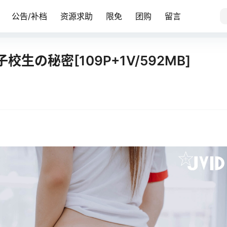
公告/补档
资源求助
限免
团购
留言
女子校生の秘密[109P+1V/592MB]