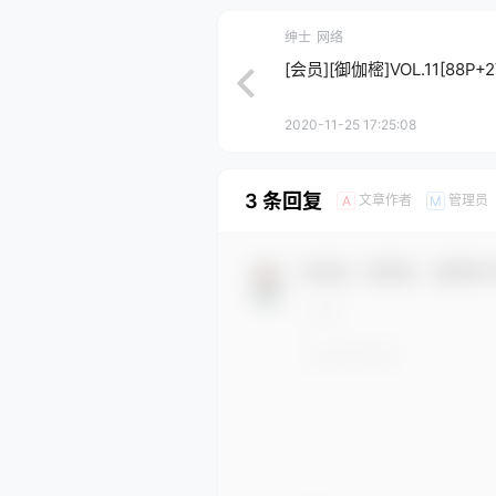
绅士
网络
[会员][御伽樒]VOL.11[88P+2
2020-11-25 17:25:08
3 条回复
文章作者
管理员
A
M
欢迎您，新朋友，感谢参