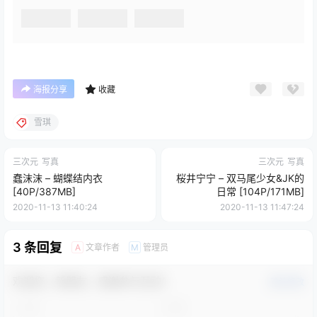
海报分享
收藏
雪琪
三次元
写真
三次元
写真
蠢沫沫 – 蝴蝶结内衣
桜井宁宁 – 双马尾少女&JK的
[40P/387MB]
日常 [104P/171MB]
2020-11-13 11:40:24
2020-11-13 11:47:24
3 条回复
文章作者
管理员
A
M
欢迎您，新朋友，感谢参与互动！
确认修改