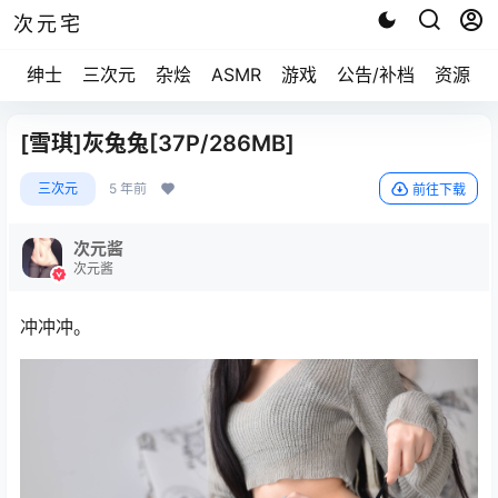
次元宅
绅士
三次元
杂烩
ASMR
游戏
公告/补档
资源求
[雪琪]灰兔兔[37P/286MB]
三次元
5 年前
前往下载
次元酱
次元酱
冲冲冲。