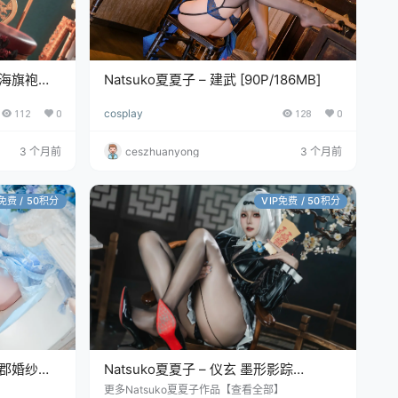
镇海旗袍
Natsuko夏夏子 – 建武 [90P/186MB]
112
0
cosplay
128
0
3 个月前
ceszhuanyong
3 个月前
P免费 / 50积分
VIP免费 / 50积分
柴郡婚纱
Natsuko夏夏子 – 仪玄 墨形影踪
[87P/594MB]
】
更多Natsuko夏夏子作品【查看全部】