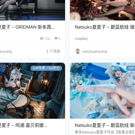
o夏夏子 – GRIDMAN 新条茜
Natsuko夏夏子 – 碧蓝航线 
MB]
[76P/497MB]
124
0
cosplay
anyong
3 个月前
ceszhuanyong
VIP免费 / 50积分
VI
o夏夏子 – 鸣潮 嘉贝莉娜
Natsuko夏夏子 – 碧蓝航线 
MB]
[70P/623MB]
更多Natsuko夏夏子作品【查看全部