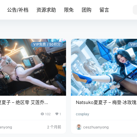
公告/补档
资源求助
限免
团购
留言
VIP免费 / 50积分
VI
o夏夏子 – 绝区零 艾莲乔
Natsuko夏夏子 – 梅登·冰玫瑰
/780MB]
[71P/661MB]
102
1
cosplay
anyong
2 个月前
ceszhuanyong