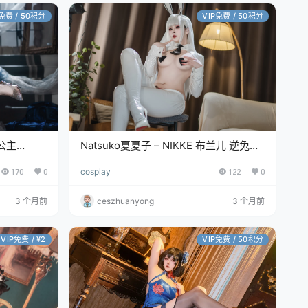
P免费 / 50积分
VIP免费 / 50积分
晶公主
Natsuko夏夏子 – NIKKE 布兰儿 逆兔女
郎 [81P/614MB]
170
0
cosplay
122
0
3 个月前
ceszhuanyong
3 个月前
VIP免费 / ¥2
VIP免费 / 50积分