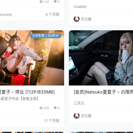
147
0
cosplay
anyong
4 个月前
次元酱
VIP免费 / 50积分
夏夏子 – 停云 [112P/835MB]
[会员]Natsuko夏夏子 – の
01-豪华版[131P/1.17GB]
uko夏夏子作品【查看全部】
三次元
670
0
次元酱
11 个月前