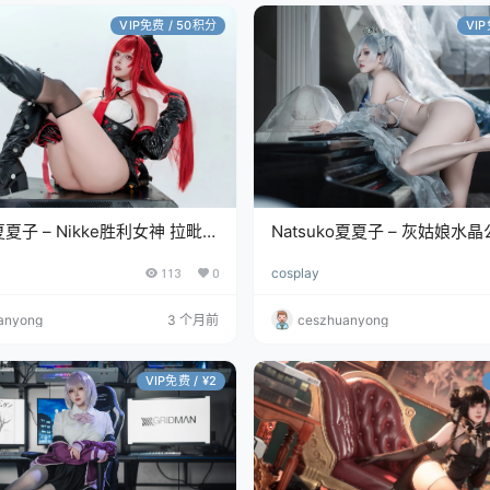
VIP免费 / 50积分
VI
o夏夏子 – Nikke胜利女神 拉毗
Natsuko夏夏子 – 灰姑娘水
P/462MB]
[95P/387MB]
113
0
cosplay
anyong
3 个月前
ceszhuanyong
VIP免费 / ¥2