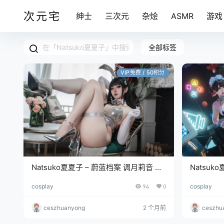
次元宅
绅士
三次元
杂烩
ASMR
游戏
全部标签
VIP免费 / 50积分
Natsuko夏夏子 – 蔚蓝档案 调月莉音 银
Natsuk
礼服 [72P+1V/737MB]
[93P+4V
cosplay
94
0
cosplay
ceszhuanyong
2 个月前
ceszhu