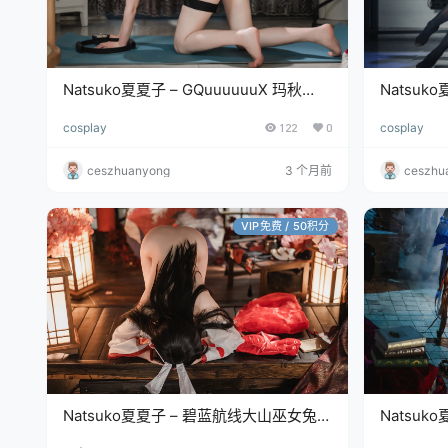
Natsuko夏夏子 – GQuuuuuuX 玛秋
Natsuk
[74P/301MB]
[82P/655
cosplay
122
0
cosplay
ceszhuanyong
3 个月前
ceszhu
VIP免费 / 50积分
Natsuko夏夏子 – 碧蓝航线大山巫女兔
Natsuk
[70P/414MB]
[74P/417