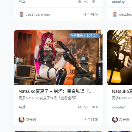
写真
196
1
cosplay
ceszhuanyong
4 个月前
ceszhu
VIP免费 / 30积分
Natsuko夏夏子 – 崩坏：星穹铁道 卡芙
Natsuko
卡 dishwasher同人 [96P/494MB]
更多Natsuko夏夏子作品【查看全部】
更多Nats
杂烩
156
0
cosplay
次元酱
5 个月前
次元酱