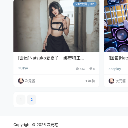
VIP免费 / ¥2
[会员]Natsuko夏夏子 – 绑带特工
[图包]Na
[40P/346MB]
[64P/277
三次元
546
0
cosplay
次元酱
1 年前
次元酱
1
2
Copyright © 2026
次元宅