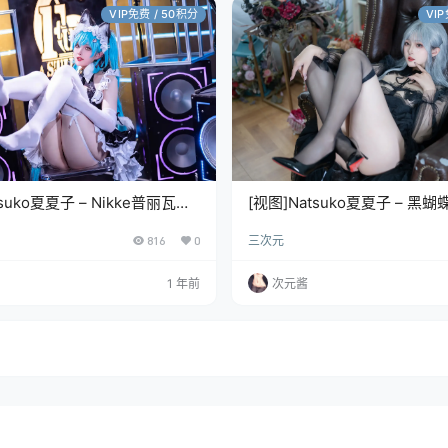
VIP免费 / 50积分
VI
tsuko夏夏子 – Nikke普丽瓦蒂
[视图]Natsuko夏夏子 – 黑蝴
MB]
[62P+1V/751MB]
816
0
三次元
1 年前
次元酱