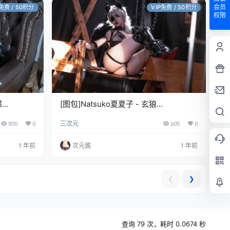
会员
P免费 / 50积分
VIP免费 / 50积分
权限
蝶
[图包]Natsuko夏夏子 - 玄狼
[81P/583MB]
800
0
三次元
605
0
1 年前
次元酱
1 年前
❮
❯
查询 79 次，耗时 0.0674 秒