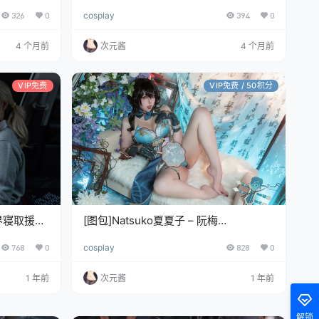
326
0
cosplay
394
0
4 个月前
次元酱
4 个月前
VIP免费
VIP免费 / 50积分
限界寝取援交
[图包]Natsuko夏夏子 – 阮梅
[76P/546MB]
768
0
cosplay
828
0
1 年前
次元酱
1 年前
解锁