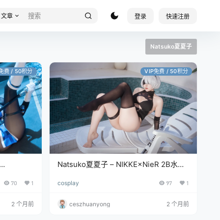
文章
登录
快速注册
Natsuko夏夏子
P免费 / 50积分
VIP免费 / 50积分
Natsuko夏夏子 – NIKKE×NieR 2B水着
[83P/707MB]
70
1
cosplay
97
1
2 个月前
ceszhuanyong
2 个月前