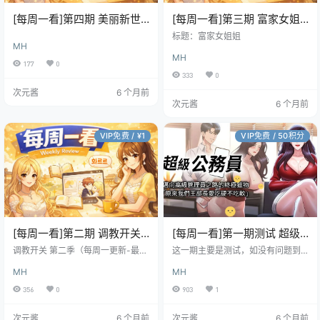
[每周一看]第四期 美丽新世
[每周一看]第三期 富家女姐
界 [已完结]
姐 [已完结]
标题：富家女姐姐
MH
MH
177
0
333
0
次元酱
6 个月前
次元酱
6 个月前
VIP免费 / ¥1
VIP免费 / 50积分
[每周一看]第二期 调教开关
[每周一看]第一期测试 超级
第二季 [连载中]
公务员 [已完结]
调教开关 第二季（每周一更新-最
这一期主要是测试，如没有问题到
新）
后面资源可能都会包含，也有可能
MH
MH
单独发出来，但是标题可能没有那
么的明显，这几天一直在进行优
356
0
903
1
化。有问题可以反馈。 由于是第一
期测试优先使用完结的来测试。
次元酱
6 个月前
次元酱
6 个月前