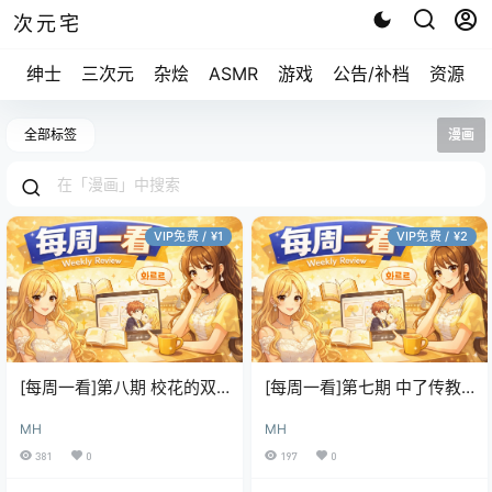
次元宅
绅士
三次元
杂烩
ASMR
游戏
公告/补档
资源求
全部标签
漫画
VIP免费 / ¥1
VIP免费 / ¥2
[每周一看]第八期 校花的双
[每周一看]第七期 中了传教
面生活 [连载中-21话]
士的美人计 [连载中]
MH
MH
381
0
197
0