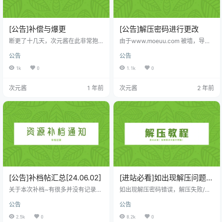
[公告]补偿与爆更
[公告]解压密码进行更改
断更了十几天，次元酱在此非常抱
由于www.moeuu.com 被墙，导航
歉，对此关于没有更新的问题我相
地址也是改成:moeuu.xyz 备用导航
公告
公告
信大家并不是很关心，直接进主
地址：https://ciyuanzhai.pages.de
题！ 关于补偿： 在10月7号之前会
v 后续的资源解压密码统一：moeu
1k
0
1.1k
0
员没有过期，可以提供订单信息，
u.xyz
提交工单，这边会给你补偿会员时
次元酱
1 年前
次元酱
2 年前
常。（手动补会员时常） 10月26号
还没有过期的会员用户，将会自动
补偿26天的会员。（不会漏）（不
用提交工单哦） 关于爆更： 爆更的
同时也会把落下的资源全部逐一的
补上，并且恢复正常更新。 关于爆
更时间段： 晚上哦！ …
[公告]补档帖汇总[24.06.02]
[进站必看]如出现解压问题，
请看这篇！
关于本次补档~有很多并没有记录~
如出现解压密码错误，解压失败/错
资源名称资源跳转[桃桃]丝绒吊带点
误，解压后是0byte，压缩包损坏，
公告
公告
我跳转[深夜企划]温泉露出点我跳转
请仔细看一下这篇教程 总共只想要
[深夜企划]峰不二子之蜘蛛侠点我跳
两步就能解决你所遇到的问题 第一
2.5k
0
8.2k
0
转[深夜企划]后会有期之站街女点我
步：选择解压软件（请使用以下建