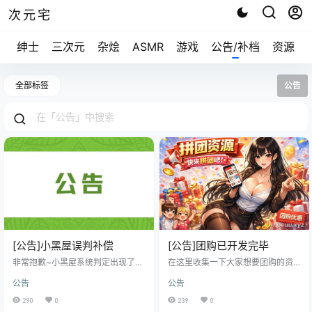
次元宅
绅士
三次元
杂烩
ASMR
游戏
公告/补档
资源求
全部标签
公告
[公告]小黑屋误判补偿
[公告]团购已开发完毕
非常抱歉~小黑屋系统判定出现了问
在这里收集一下大家想要团购的资
题，导致有些用户 被加入到了小黑
源~可以评论说一下 说明： 比如团
公告
公告
屋,已全部解放。 我这边已记录被误
购XXXXXX的资源，比如价格290
关小黑屋的用户ID，您这边可以私
比如设置5人团购 一人只需要付5
290
0
239
0
信我或在此评论，我这边给你补偿
8，团购成功次元酱将会去进行购