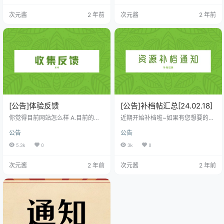
跳转[深夜企划]后会有期之嫦娥点我
议的解压软件进行解压） 电脑用户
次元酱
2 年前
次元酱
2 年前
跳转[夏莉]赫斯缇雅点我跳转[蠢沫
建议使用：Bandizip，Winrar ，7-
沫]恰巴耶夫点我跳转[会员][蠢沫沫]
Zip 安卓用户建议使用：ZArchive
小护士点我跳转[会员][蠢沫沫]身体
r。 IOS用户建议使用：解压大师
检查点我跳转[会员][DJAWA]YeEun
（支持分卷） iZip（不支持分卷）
– Knotting Class#6点我跳…
（这两款解压软件都可以在App S…
[公告]体验反馈
[公告]补档帖汇总[24.02.18]
你觉得目前网站怎么样 A.目前的资
近期开始补档啦~如果有您想要的资
源下载速度怎么样，快了还是慢
源却无法下载，可以在此评论一下
公告
公告
了，能不能接受目前的下载速度。
哦（注意不要重复哦） 本次补档23
B.网站访问速度怎么样，或者有没有
个资源 资源名称资源跳转[傲娇黑兔]
5.3k
0
3k
0
明显的卡顿等问题？ C.资源方面的
阿比盖尔点我跳转[傲娇黑兔]蓝白条
质量你觉得怎么样。 D.欢迎您提出
纹吊带点我跳转[傲娇黑兔]甜心lo点
次元酱
2 年前
次元酱
2 年前
其他建议等问题。
我跳转[傲娇黑兔]透视JK点我跳转
[傲娇黑兔]亚丝娜点我跳转[傲娇黑
兔]浴衣点我跳转[押尾猫]白丝女仆
露穴点我跳转[押尾猫]合集点我跳转
[押尾猫]户外露出点我跳转[押尾猫]
建筑工地露出点我跳转[隔壁…