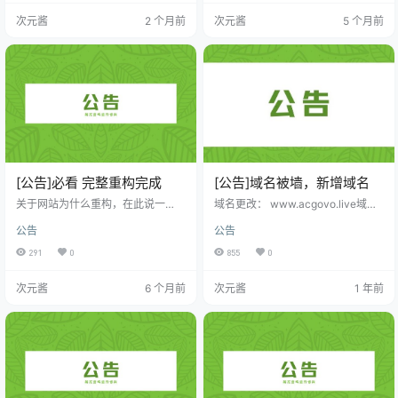
会员时长+积分，在此非常抱歉。 系
买，购买完毕将会资源发放给参与
次元酱
2 个月前
次元酱
5 个月前
统莫名其妙的抽风了TVT 如再次出
团购的。（资源原版无任何的修
现被关了小黑屋 可以联系邮箱：
mo
改） PS：拼团失败了（拼团时间过
euu6@gmail.com
（有任何的问题
了没成团），将会统一退款至余额
都可以联系此邮箱哦~）
点我参加团购
[公告]必看 完整重构完成
[公告]域名被墙，新增域名
关于网站为什么重构，在此说一
域名更改： www.acgovo.live域名
下： 1.为了更好的体验 2.增加更多
被已被墙 新域名：www.acgtut.co
公告
公告
内容 3.限免功能，智能限免，随机
m有问题 请联系邮箱：
moeuu6@g
付费文章进行免费下载。（已上
mail.com
解决方法 如果域名都无法
291
0
855
0
线，第二天开始自动选择限免的文
访问，可以尝试更改一下DNS（推
章哦） 4.拼团功能，大家可以拼团
荐使用阿里的公共DNS：223.5.5.5
次元酱
6 个月前
次元酱
1 年前
买资源啦~（测试中，很快上线） 5.
223.6.6.6） 首先打开“控制面板”：
待定 数据迁移： 目前数据都已迁移
可以通过开始菜单（同时按下“Wind
完毕（会员，余额，收藏，已购资
ows键+S键”可以快捷呼出）中搜索
源等） 最后： 太困了~今天停更~明
“控制面板”来找到它。 右上角查看
天恢复 补充： 目前无法进行充值，
方式…
请耐心等待，正在测试是否有问
题。 目前…